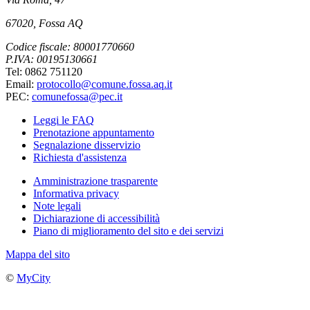
67020, Fossa AQ
Codice fiscale: 80001770660
P.IVA: 00195130661
Tel: 0862 751120
Email:
protocollo@comune.fossa.aq.it
PEC:
comunefossa@pec.it
Leggi le FAQ
Prenotazione appuntamento
Segnalazione disservizio
Richiesta d'assistenza
Amministrazione trasparente
Informativa privacy
Note legali
Dichiarazione di accessibilità
Piano di miglioramento del sito e dei servizi
Mappa del sito
©
MyCity