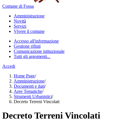
Comune di Fossa
Amministrazione
Novità
Servizi
Vivere il comune
Accesso all'informazione
Gestione rifiuti
Comunicazione istituzionale
Tutti gli argomenti...
Accedi
Home Page
/
Amministrazione
/
Documenti e dati
/
Aree Tematiche
/
Strumenti Urbanistici
/
Decreto Terreni Vincolati
Decreto Terreni Vincolati