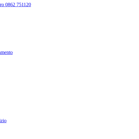
ro 0862 751120
amento
izio