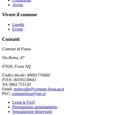
Comunicati
Avvisi
Vivere il comune
Luoghi
Eventi
Contatti
Comune di Fossa
Via Roma, 47
67020, Fossa AQ
Codice fiscale: 80001770660
P.IVA: 00195130661
Tel: 0862 751120
Email:
protocollo@comune.fossa.aq.it
PEC:
comunefossa@pec.it
Leggi le FAQ
Prenotazione appuntamento
Segnalazione disservizio